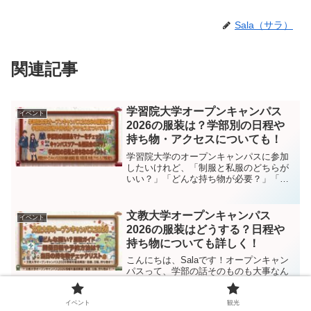
Sala（サラ）
関連記事
学習院大学オープンキャンパス
イベント
2026の服装は？学部別の日程や
持ち物・アクセスについても！
学習院大学のオープンキャンパスに参加
したいけれど、「制服と私服のどちらが
いい？」「どんな持ち物が必要？」「学
部によって日程は違うの？」と迷ってい
る方も多いのではないでしょうか。2026
年の学習院大学オープンキャンパスは、
文教大学オープンキャンパス
イベント
法学部・経済学部・文...
2026の服装はどうする？日程や
持ち物についても詳しく！
こんにちは、Salaです！オープンキャン
パスって、学部の話そのものも大事なん
ですが、実はその前に「何を着て行
く？」「何を持って行く？」でかなり迷
いますよね。私もこういうイベントごと
イベント
観光