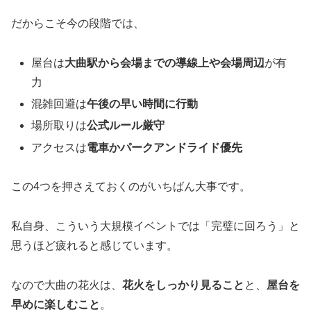
だからこそ今の段階では、
屋台は
大曲駅から会場までの導線上や会場周辺
が有
力
混雑回避は
午後の早い時間に行動
場所取りは
公式ルール厳守
アクセスは
電車かパークアンドライド優先
この4つを押さえておくのがいちばん大事です。
私自身、こういう大規模イベントでは「完璧に回ろう」と
思うほど疲れると感じています。
なので大曲の花火は、
花火をしっかり見ること
と、
屋台を
早めに楽しむこと
。