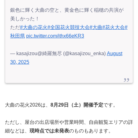
銀色に輝く大曲の空と、黄金色に輝く稲穂の共演が
美しかった！
ただ
#大曲の花火
#全国花火競技大会
#大曲
#花火大会
#
秋田県
pic.twitter.com/ithx66eKR3
— kasajizou@綺羅無尽 (@kasajizou_enka)
August
30, 2025
大曲の花火2026は、
8月29日（土）開催予定
です。
ただし、屋台の出店場所や営業時間、自由観覧エリアの詳
細などは、
現時点では未発表
のものもあります。