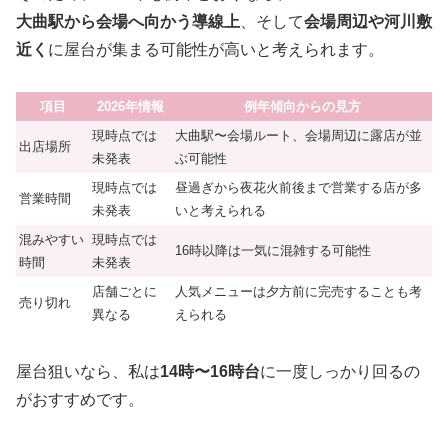
大曲駅から会場へ向かう導線上
、そして
会場周辺や河川敷
近く
に屋台が集まる可能性が高いと考えられます。
項目
2026年情報
例年傾向からの見方
現時点では
大曲駅〜会場ルート、会場周辺に露店が並
出店場所
未発表
ぶ可能性
現時点では
昼過ぎから夜花火前後まで営業する店が多
営業時間
未発表
いと考えられる
混みやすい
現時点では
16時以降は一気に混雑する可能性
時間
未発表
店舗ごとに
人気メニューは夕方前に完売することも考
売り切れ
異なる
えられる
屋台狙いなら、私は
14時〜16時台
に一度しっかり回るの
がおすすめです。