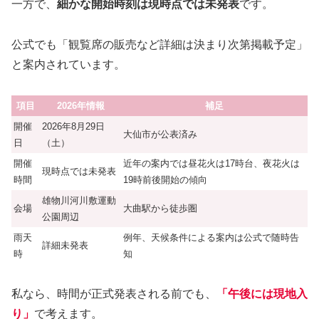
一方で、
細かな開始時刻は現時点では未発表
です。
公式でも「観覧席の販売など詳細は決まり次第掲載予定」
と案内されています。
項目
2026年情報
補足
開催
2026年8月29日
大仙市が公表済み
日
（土）
開催
近年の案内では昼花火は17時台、夜花火は
現時点では未発表
時間
19時前後開始の傾向
雄物川河川敷運動
会場
大曲駅から徒歩圏
公園周辺
雨天
例年、天候条件による案内は公式で随時告
詳細未発表
時
知
私なら、時間が正式発表される前でも、
「午後には現地入
り」
で考えます。