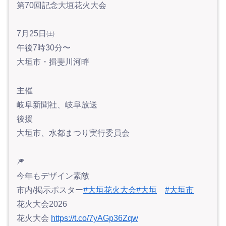
第70回記念大垣花火大会
7月25日㈯
午後7時30分〜
大垣市・揖斐川河畔
主催
岐阜新聞社、岐阜放送
後援
大垣市、水都まつり実行委員会
🎆
今年もデザイン素敵
市内/掲示ポスター
#大垣花火大会
#大垣
#大垣市
花火大会2026
花火大会
https://t.co/7yAGp36Zqw