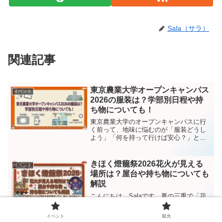
Sala（サラ）
関連記事
東京農業大学オープンキャンパス
イベント
2026の服装は？学部別日程や持
ち物についても！
東京農業大学のオープンキャンパスに行
く前って、地味に悩むのが「服装どうし
よう」「何を持って行けば安心？」とい
うところですよね。私もこういう学校イ
ベントは、内容そのものより先に、当日
の動きやすさが気になるタイプです。そ
きほく燈籠祭2026花火が見える
イベント
こで今回は、東京農業大学...
場所は？屋台や持ち物についても
解説
こんにちは、Salaです。夏の三重で「花
火もお祭り感もどっちも味わいたい！」
という人に、かなり相性がいいのがきほ
イベント
観光
く燈籠祭です。巨大な大燈籠と花火が同