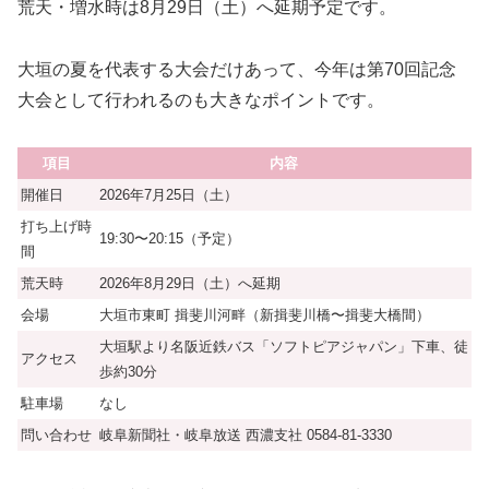
荒天・増水時は8月29日（土）へ延期予定です。
大垣の夏を代表する大会だけあって、今年は第70回記念
大会として行われるのも大きなポイントです。
項目
内容
開催日
2026年7月25日（土）
打ち上げ時
19:30〜20:15（予定）
間
荒天時
2026年8月29日（土）へ延期
会場
大垣市東町 揖斐川河畔（新揖斐川橋〜揖斐大橋間）
大垣駅より名阪近鉄バス「ソフトピアジャパン」下車、徒
アクセス
歩約30分
駐車場
なし
問い合わせ
岐阜新聞社・岐阜放送 西濃支社 0584-81-3330