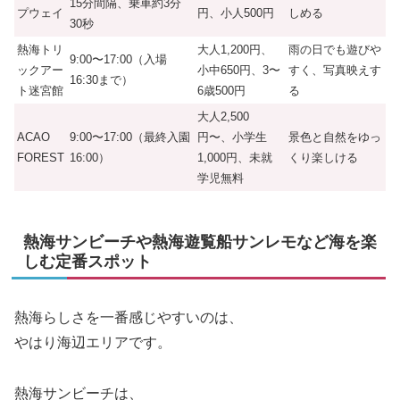
15分間隔、乗車約3分
プウェイ
円、小人500円
しめる
30秒
熱海トリ
大人1,200円、
雨の日でも遊びや
9:00〜17:00（入場
ックアー
小中650円、3〜
すく、写真映えす
16:30まで）
ト迷宮館
6歳500円
る
大人2,500
ACAO
9:00〜17:00（最終入園
円〜、小学生
景色と自然をゆっ
FOREST
16:00）
1,000円、未就
くり楽しける
学児無料
熱海サンビーチや熱海遊覧船サンレモなど海を楽
しむ定番スポット
熱海らしさを一番感じやすいのは、
やはり海辺エリアです。
熱海サンビーチは、