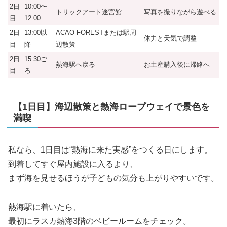
2日
10:00〜
トリックアート迷宮館
写真を撮りながら遊べる
目
12:00
2日
13:00以
ACAO FORESTまたは駅周
体力と天気で調整
目
降
辺散策
2日
15:30ご
熱海駅へ戻る
お土産購入後に帰路へ
目
ろ
【1日目】海辺散策と熱海ロープウェイで景色を
満喫
私なら、1日目は“熱海に来た実感”をつくる日にします。
到着してすぐ屋内施設に入るより、
まず海を見せるほうが子どもの気分も上がりやすいです。
熱海駅に着いたら、
最初にラスカ熱海3階のベビールームをチェック。