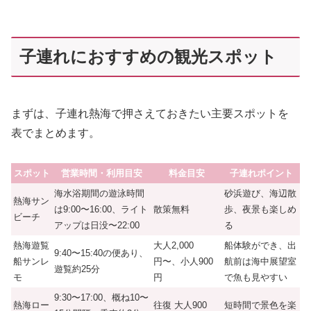
子連れにおすすめの観光スポット
まずは、子連れ熱海で押さえておきたい主要スポットを
表でまとめます。
スポット
営業時間・利用目安
料金目安
子連れポイント
海水浴期間の遊泳時間
砂浜遊び、海辺散
熱海サン
は9:00〜16:00、ライト
散策無料
歩、夜景も楽しめ
ビーチ
アップは日没〜22:00
る
熱海遊覧
大人2,000
船体験ができ、出
9:40〜15:40の便あり、
船サンレ
円〜、小人900
航前は海中展望室
遊覧約25分
モ
円
で魚も見やすい
9:30〜17:00、概ね10〜
熱海ロー
往復 大人900
短時間で景色を楽