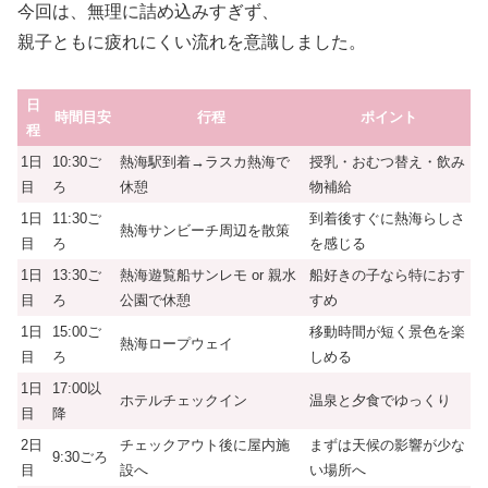
今回は、無理に詰め込みすぎず、
親子ともに疲れにくい流れを意識しました。
日
時間目安
行程
ポイント
程
1日
10:30ご
熱海駅到着→ラスカ熱海で
授乳・おむつ替え・飲み
目
ろ
休憩
物補給
1日
11:30ご
到着後すぐに熱海らしさ
熱海サンビーチ周辺を散策
目
ろ
を感じる
1日
13:30ご
熱海遊覧船サンレモ or 親水
船好きの子なら特におす
目
ろ
公園で休憩
すめ
1日
15:00ご
移動時間が短く景色を楽
熱海ロープウェイ
目
ろ
しめる
1日
17:00以
ホテルチェックイン
温泉と夕食でゆっくり
目
降
2日
チェックアウト後に屋内施
まずは天候の影響が少な
9:30ごろ
目
設へ
い場所へ