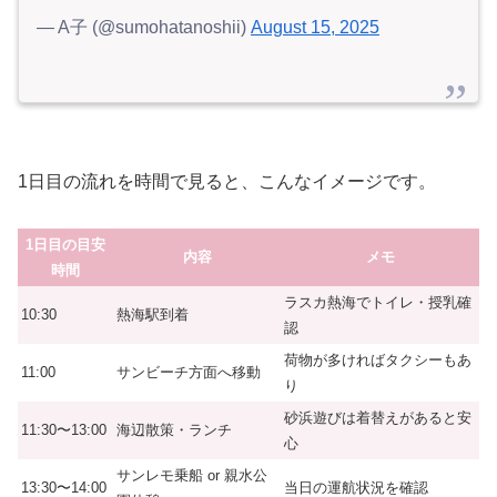
— A子 (@sumohatanoshii)
August 15, 2025
1日目の流れを時間で見ると、こんなイメージです。
1日目の目安
内容
メモ
時間
ラスカ熱海でトイレ・授乳確
10:30
熱海駅到着
認
荷物が多ければタクシーもあ
11:00
サンビーチ方面へ移動
り
砂浜遊びは着替えがあると安
11:30〜13:00
海辺散策・ランチ
心
サンレモ乗船 or 親水公
13:30〜14:00
当日の運航状況を確認