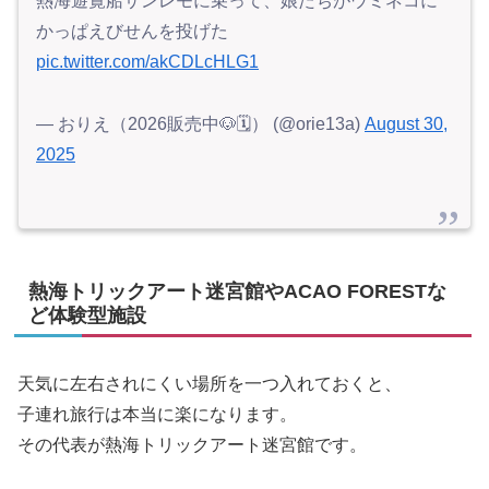
熱海遊覧船サンレモに乗って、娘たちがウミネコに
かっぱえびせんを投げた
pic.twitter.com/akCDLcHLG1
— おりえ（2026販売中🐶🗓️） (@orie13a)
August 30,
2025
熱海トリックアート迷宮館やACAO FORESTな
ど体験型施設
天気に左右されにくい場所を一つ入れておくと、
子連れ旅行は本当に楽になります。
その代表が熱海トリックアート迷宮館です。