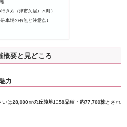
報
の行き方（津市久居戸木町）
料駐車場の有無と注意点）
開催概要と見どころ
魅力
さいは
28,000㎡の丘陵地に58品種・約77,700株
とされ