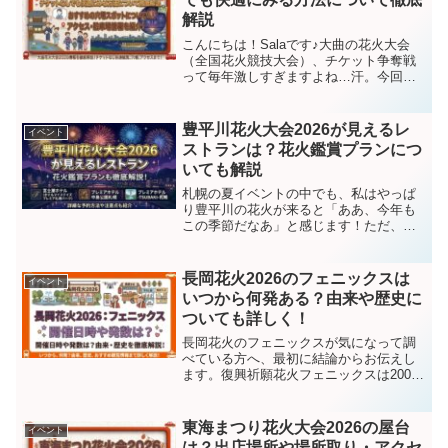
解説
こんにちは！Salaです♪大曲の花火大会
（全国花火競技大会）、チケット争奪戦
って毎年激しすぎますよね…汗。今回は
チケットなしでも楽しめる方法を私の実
体験を交えながらギュッと詰め込んで書
いていきます！大曲花火大会2026の開催
豊平川花火大会2026が見えるレ
イベント
概要とプログラム...
ストランは？花火鑑賞プランにつ
いても解説
札幌の夏イベントの中でも、私はやっぱ
り豊平川の花火が来ると「ああ、今年も
この季節だなあ」と感じます！ただ、河
川敷で見るのも最高な一方で、混雑や暑
さ、人の波がちょっと大変なのも本音な
んですよね汗そこで気になるのが、花火
長岡花火2026のフェニックスは
イベント
が見えるレストランや、ホ...
いつから何発ある？由来や歴史に
ついても詳しく！
長岡花火のフェニックスが気になって調
べている方へ、最初に結論からお伝えし
ます。復興祈願花火フェニックスは2005
年にスタートした花火で、2026年は8月2
日（日）・3日（月）の両日20:45打ち上
げ予定です。いっぽうで、フェニックス
東海まつり花火大会2026の屋台
イベント
単独の発...
は？出店場所や場所取り・アクセ