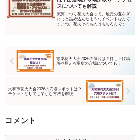
スについても解説
東海まつり花火大会って、地元の夏をぎ
ゅっと詰め込んだようなイベントなんで
すよね。花火そのものはもちろんです
が、実際に行くとなると「屋台はど
こ？」「何時に着けばいい？」「車で行
ける？」みたいな、細かいところがけっ
こう気になります。私もこういう...
篠栗花火大会2026の屋台は？打ち上げ場
所や見える場所の穴場についても！
大和市花火大会2026の穴場スポットは？
チケットなしでも楽しむ方法を解説
コメント