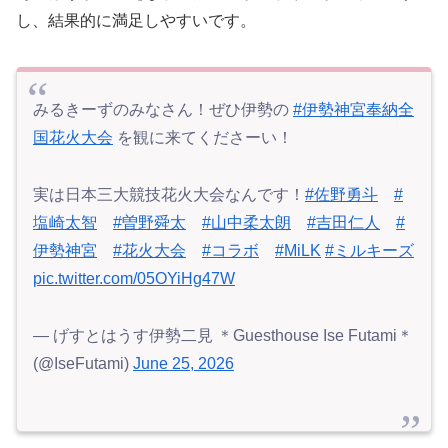
し、結果的に満足しやすいです。
みるきーずのみなさん！ぜひ伊勢の
#伊勢神宮奉納全
国花火大会
を観に来てくださーい！
実は日本三大競技花火大会なんです！
#佐野勇斗
#
塩崎太智
#曽野舜太
#山中柔太朗
#吉田仁人
#
伊勢神宮
#花火大会
#コラボ
#MiLK
#ミルキーズ
pic.twitter.com/05OYiHg47W
— げすとはうす伊勢二見 ＊Guesthouse Ise Futami＊
(@IseFutami)
June 25, 2026