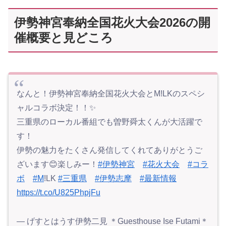
伊勢神宮奉納全国花火大会2026の開
催概要と見どころ
なんと！伊勢神宮奉納全国花火大会とM!LKのスペシ
ャルコラボ決定！！✨
三重県のローカル番組でも曽野舜太くんが大活躍で
す！
伊勢の魅力をたくさん発信してくれてありがとうご
ざいます😊楽しみー！
#伊勢神宮
#花火大会
#コラ
ボ
#M
!LK
#三重県
#伊勢志摩
#最新情報
https://t.co/U825PhpjFu
— げすとはうす伊勢二見 ＊Guesthouse Ise Futami＊