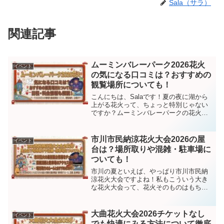
Sala（サラ）
関連記事
ムーミンバレーパーク2026花火
イベント
の気になる口コミは？おすすめの
観覧場所についても！
こんにちは、Salaです！夏の夜に湖から
上がる花火って、ちょっと特別じゃない
ですか？ムーミンバレーパークの花火
は、ただの花火大会じゃなくて、ムーミ
ンの世界観とリンクした演出が本当に素
敵なんです。2026年も「ムーミン谷の湖
市川市民納涼花火大会2026の屋
イベント
上花火大会～夏 2...
台は？場所取りや混雑・駐車場に
ついても！
市川の夏といえば、やっぱり市川市民納
涼花火大会ですよね！私もこういう大き
な花火大会って、花火そのものはもちろ
んですが、実は「屋台あるの？」「何時
に行けば座れる？」「帰りって地獄レベ
ルに混む？」みたいな、現地で困りやす
大曲花火大会2026チケットなし
イベント
いところがいちばん気にな...
でも快適にみる方法について徹底