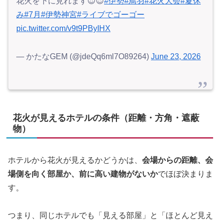
花火を下に見れます😍😍
#伊勢
#鳥羽
#花火大会
#夏休
み
#7月
#伊勢神宮
#ライブでゴーゴー
pic.twitter.com/v9t9PByIHX
— かたなGEM (@jdeQq6ml7O89264)
June 23, 2026
花火が見えるホテルの条件（距離・方角・遮蔽
物）
ホテルから花火が見えるかどうかは、
会場からの距離、会
場側を向く部屋か、前に高い建物がないか
でほぼ決まりま
す。
つまり、同じホテルでも「見える部屋」と「ほとんど見え