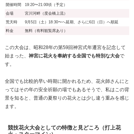
開催時間
19:20〜21:00頃（予定）
会場
宮川河畔（度会橋上流）
荒天時
9月5日（土）18:30〜へ延期、さらに6日（日）へ順延
料金
無料（有料観覧席あり）
この大会は、昭和28年の第59回神宮式年遷宮を記念して
始まった、
神宮に花火を奉納する全国でも特別な大会
で
す。
全国でも比較的早い時期に開かれるため、花火師さんにと
ってはその年の安全祈願の場でもあるそうで、私はこの背
景を知ると、普通の夏祭りの花火とは少し違う重みを感じ
ます。
競技花火大会としての特徴と見どころ（打上花